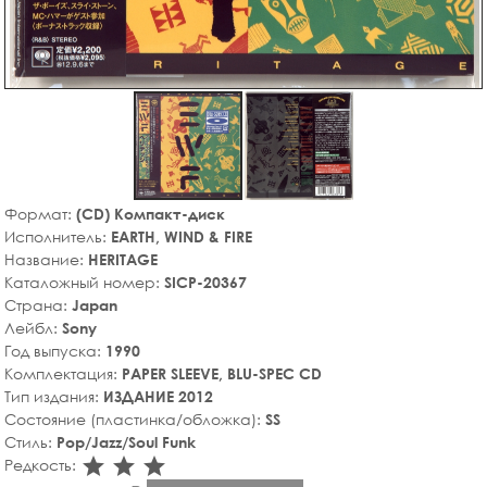
Формат:
(CD) Компакт-диск
Исполнитель:
EARTH, WIND & FIRE
Название:
HERITAGE
Каталожный номер:
SICP-20367
Страна:
Japan
Лейбл:
Sony
Год выпуска:
1990
Комплектация:
PAPER SLEEVE, BLU-SPEC CD
Тип издания:
ИЗДАНИЕ 2012
Состояние (пластинка/обложка):
SS
Стиль:
Pop/Jazz/Soul Funk
star_rate
star_rate
star_rate
Редкость: