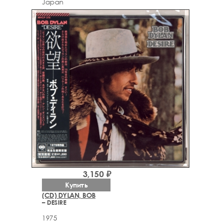
Japan
3,150 ₽
Купить
(CD) DYLAN, BOB
– DESIRE
1975