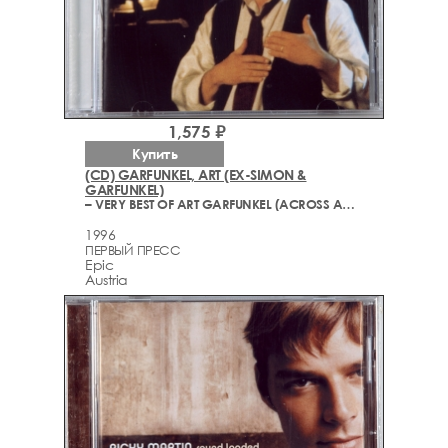
1,575 ₽
Купить
(CD) GARFUNKEL, ART (EX-SIMON &
GARFUNKEL)
– VERY BEST OF ART GARFUNKEL (ACROSS AMERICA)
1996
ПЕРВЫЙ ПРЕСС
Epic
Austria