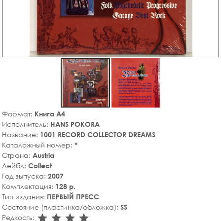
Формат:
Книга A4
Исполнитель:
HANS POKORA
Название:
1001 RECORD COLLECTOR DREAMS
Каталожный номер:
*
Страна:
Austria
Лейбл:
Collect
Год выпуска:
2007
Комплектация:
128 р.
Тип издания:
ПЕРВЫЙ ПРЕСС
Состояние (пластинка/обложка):
SS
star_rate
star_rate
star_rate
star_rate
Редкость: