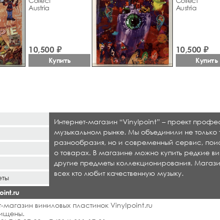
Collect
Collect
Austria
Austria
10,500 ₽
10,500 ₽
Купить
Купить
Интернет-магазин “Vinylpoint” – проект проф
музыкальном рынке. Мы объединили не только 
разнообразия, но и современный сервис, по
о товарах. В магазине можно купить редкие ви
другие предметы коллекционирования. Магази
всех кто любит качественную музыку.
еты
int.ru
-магазин виниловых пластинок Vinylpoint.ru
ищены.