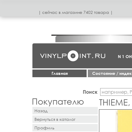
| сeйчас в магазинe 7402 товара |
N 1 О
Главная
Cостояние / инде
Поиск
Покупателю
THIEME,
Назад
Вернуться в каталог
Профиль