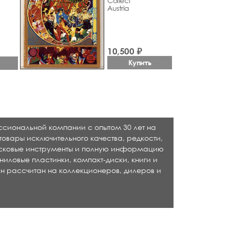
Collect
Austria
10,500 ₽
Купить
ессиональной компании с опытом 30 лет на
товары исключительного качества, редкости,
исковые инструменты и полную информацию
ниловые пластинки, компакт-диски, книги и
н рассчитан на коллекционеров, дилеров и