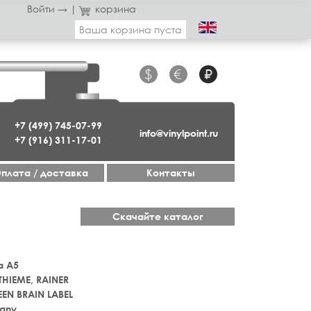
Войти →
|
корзина
Ваша корзина пуста
$
€
₽
+7 (499) 745-07-99
info@vinylpoint.ru
+7 (916) 311-17-01
плата / доставка
Контакты
Скачайте каталог
а A5
THIEME, RAINER
EN BRAIN LABEL
any