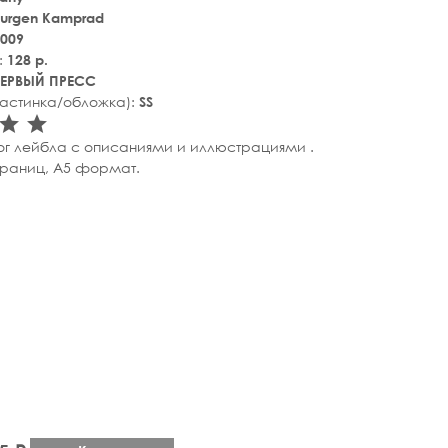
Jurgen Kamprad
009
:
128 p.
ЕРВЫЙ ПРЕСС
ластинка/обложка):
SS
tar_rate
star_rate
star_rate
ог лейбла с описаниями и иллюстрациями .
траниц, A5 формат.