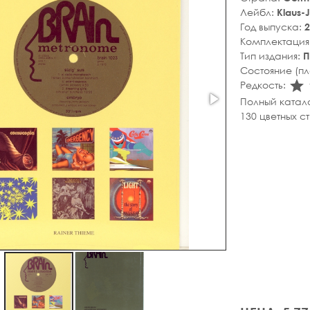
Лейбл:
Klaus-
Год выпуска:
2
Комплектация
Тип издания:
П
Состояние (п
s
Редкость:
Полный катал
130 цветных с