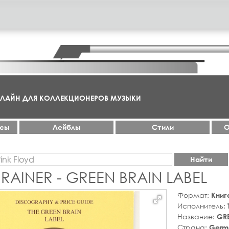
НЛАЙН ДЛЯ КОЛЛЕКЦИОНЕРОВ МУЗЫКИ
ксы
Лейблы
Стили
О
Найти
 RAINER - GREEN BRAIN LABEL
Формат:
Книг
Исполнитель:
Название:
GRE
Страна:
Germ