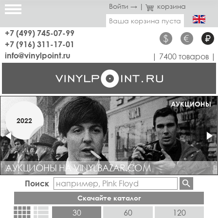
Войти →
|
корзина
Ваша корзина пуста
+7 (499) 745-07-99
$
€
₽
+7 (916) 311-17-01
info@vinylpoint.ru
| 7400 товаров |
МАГАЗИН ОТКРЫТ
АУКЦИОНЫ
МАРТ
2022
2019
АУКЦИОНЫ НА VINYLBAZAR.COM
Поиск
Скачайте каталог
view_comfy
view_list
30
60
120