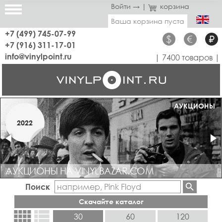
Войти →
|
корзина
Ваша корзина пуста
+7 (499) 745-07-99
$
€
₽
+7 (916) 311-17-01
info@vinylpoint.ru
| 7400 товаров |
МАГАЗИН ОТКРЫТ
АУКЦИОНЫ
МАРТ
2022
2019
АУКЦИОНЫ НА VINYLBAZAR.COM
Поиск
Скачайте каталог
view_comfy
view_list
30
60
120