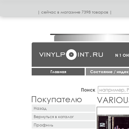
| сeйчас в магазинe 7398 товаров |
N 1 О
Главная
Cостояние / инде
Поиск
Покупателю
VARIOUS
Назад
Вернуться в каталог
Профиль