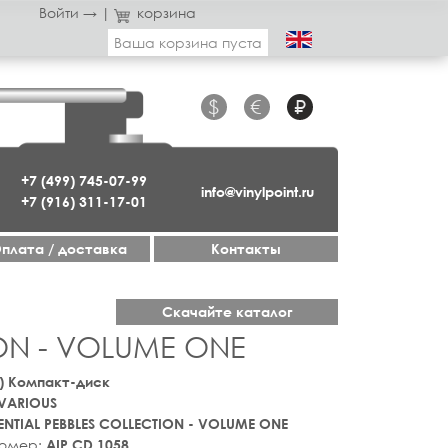
Войти →
|
корзина
Ваша корзина пуста
$
€
₽
+7 (499) 745-07-99
info@vinylpoint.ru
+7 (916) 311-17-01
плата / доставка
Контакты
Скачайте каталог
ION - VOLUME ONE
) Компакт-диск
VARIOUS
ENTIAL PEBBLES COLLECTION - VOLUME ONE
номер:
AIP CD 1058