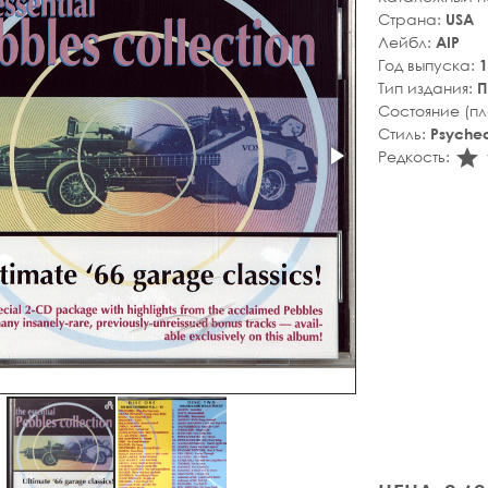
Страна:
USA
Лейбл:
AIP
Год выпуска:
1
Тип издания:
П
Состояние (п
Стиль:
Psyched
s
Редкость: