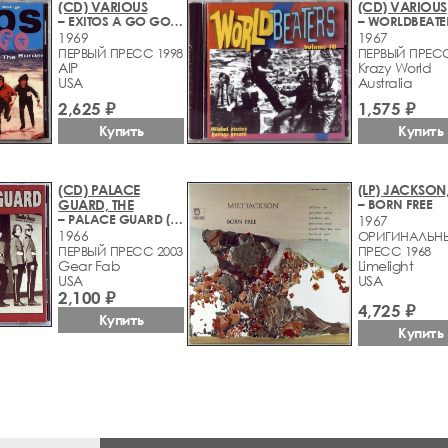
(CD) VARIOUS
(CD) VARIOUS
– EXITOS A GO GO - PLANETARY PEBBLES VOL. 2
1969
1967
ПЕРВЫЙ ПРЕСС 1998
ПЕРВЫЙ ПРЕСС
AIP
Krazy World
USA
Australia
2,625 ₽
1,575 ₽
Купить
Купить
(CD) PALACE
(LP) JACKSON,
GUARD, THE
– BORN FREE
– PALACE GUARD (1965-1966)
1967
1966
ОРИГИНАЛЬН
ПЕРВЫЙ ПРЕСС 2003
ПРЕСС 1968
Gear Fab
Limelight
USA
USA
2,100 ₽
4,725 ₽
Купить
Купить