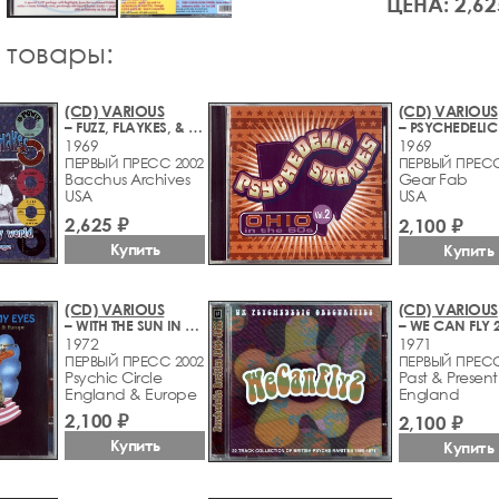
ЦЕНА: 2,62
 товары:
(CD) VARIOUS
(CD) VARIOUS
– FUZZ, FLAYKES, & SHAKES VOL. 6: COME ON IN TO MY WORLD (1967-1969)
1969
1969
ПЕРВЫЙ ПРЕСС 2002
ПЕРВЫЙ ПРЕСС
Bacchus Archives
Gear Fab
USA
USA
2,625 ₽
2,100 ₽
Купить
Купить
(CD) VARIOUS
(CD) VARIOUS
– WITH THE SUN IN MY EYES (1966-1972)
1972
1971
ПЕРВЫЙ ПРЕСС 2002
ПЕРВЫЙ ПРЕСС
Psychic Circle
Past & Present
England & Europe
England
2,100 ₽
2,100 ₽
Купить
Купить