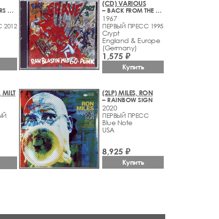
(CD) VARIOUS
– WORLDBEATERS VOLUME 10 (GLOBAL SIXTIES GARAGE GREATS)
– BACK FROM THE GRAVE PART FOUR (RAW BLASTIN' MID 60S PUNK) (1965-1967)
1967
 2012
ПЕРВЫЙ ПРЕСС 1995
Crypt
England & Europe
(Germany)
1,575 ₽
Купить
 MILT
(2LP) MILES, RON
– RAINBOW SIGN
2020
ЫЙ
ПЕРВЫЙ ПРЕСС
Blue Note
USA
8,925 ₽
Купить