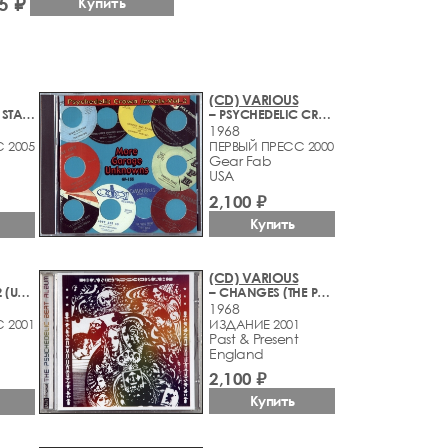
5 ₽
Купить
(CD) VARIOUS
– PSYCHEDELIC STATES: OHIO IN THE 60S VOL. 2 (1964-1969)
– PSYCHEDELIC CROWN JEWELS - VOL. 3 (MORE GARAGE UNKNOWNS) (1965-1968)
1968
 2005
ПЕРВЫЙ ПРЕСС 2000
Gear Fab
USA
2,100 ₽
Купить
(CD) VARIOUS
– WE CAN FLY 2 (UK PSYCHEDELIC OBSCURITIES)(1966-1971)
– CHANGES (THE PSYCHEDELIC BEAT ALBUM)
1968
 2001
ИЗДАНИЕ 2001
Past & Present
England
2,100 ₽
Купить