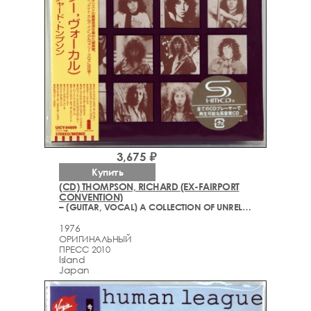
3,675 ₽
Купить
(CD) THOMPSON, RICHARD (EX-FAIRPORT
CONVENTION)
– (GUITAR, VOCAL) A COLLECTION OF UNRELEASED AND RARE MATERIAL 1967-1976
1976
ОРИГИНАЛЬНЫЙ
ПРЕСС 2010
Island
Japan