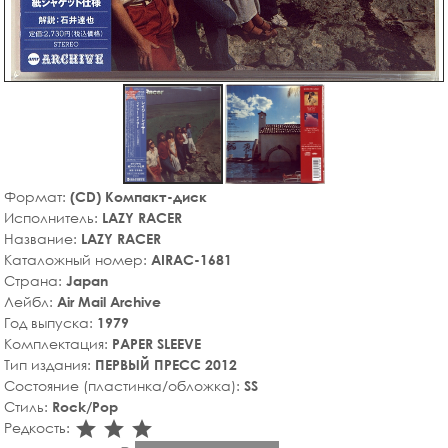
Формат:
(CD) Компакт-диск
Исполнитель:
LAZY RACER
Название:
LAZY RACER
Каталожный номер:
AIRAC-1681
Страна:
Japan
Лейбл:
Air Mail Archive
Год выпуска:
1979
Комплектация:
PAPER SLEEVE
Тип издания:
ПЕРВЫЙ ПРЕСС 2012
Состояние (пластинка/обложка):
SS
Стиль:
Rock/Pop
star_rate
star_rate
star_rate
Редкость: