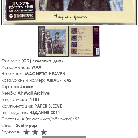
Формат:
(CD) Компакт-диск
Исполнитель:
WAX
Название:
MAGNETIC HEAVEN
Каталожный номер:
AIRAC-1642
Страна:
Japan
Лейбл:
Air Mail Archive
Год выпуска:
1986
Комплектация:
PAPER SLEEVE
Тип издания:
ИЗДАНИЕ 2011
Состояние (пластинка/обложка):
SS
Стиль:
Synth-pop
star_rate
star_rate
star_rate
Редкость: