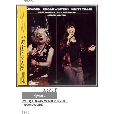
Japan
3,675 ₽
Купить
(2CD) EDGAR WINTER GROUP
– ROADWORK
1972