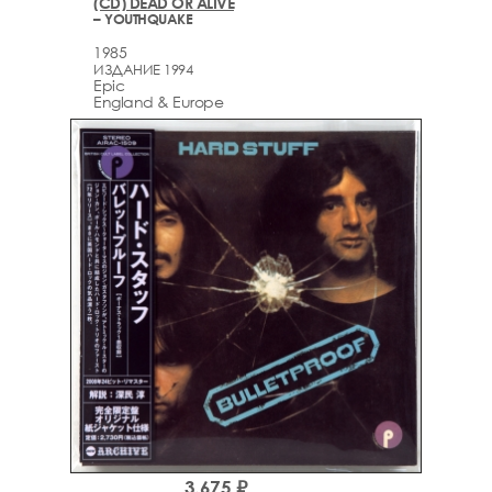
(CD) DEAD OR ALIVE
– YOUTHQUAKE
1985
ИЗДАНИЕ 1994
Epic
England & Europe
3,675 ₽