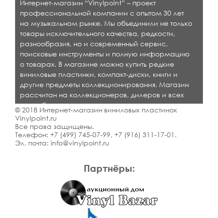
Интернет-магазин “Vinylpoint” – проект
профессиональной компании с опытом 30 лет
на музыкальном рынке. Мы объединили не только
товары исключительного качества, редкости,
разнообразия, но и современный сервис,
поисковые инструменты и полную информацию
о товарах. В магазине можно купить редкие
виниловые пластинки, компакт-диски, книги и
другие предметы коллекционирования. Магазин
рассчитан на коллекционеров, дилеров и всех
кто любит качественную музыку.
© 2018 Интернет-магазин виниловых пластинок
Vinylpoint.ru
Все права защищены.
Телефон:
+7 (499) 745-07-99
,
+7 (916) 311-17-01
.
Эл. почта:
info@vinylpoint.ru
Партнёры: