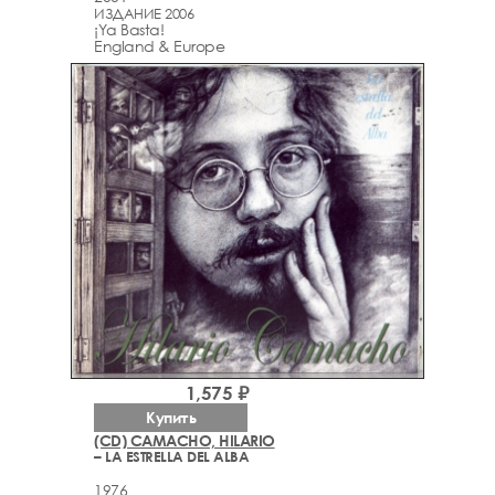
ИЗДАНИЕ 2006
¡Ya Basta!
England & Europe
1,575 ₽
Купить
(CD) CAMACHO, HILARIO
– LA ESTRELLA DEL ALBA
1976