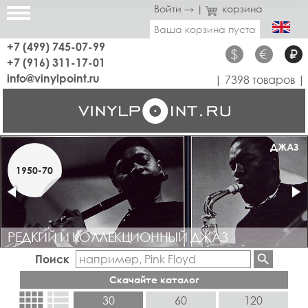
Войти →
|
корзина
Ваша корзина пуста
+7 (499) 745-07-99
$
€
₽
+7 (916) 311-17-01
info@vinylpoint.ru
| 7398 товаров |
АУКЦИОНЫ
ДЖАЗ
1950-70
2022
АУКЦИОНЫ НА VINYLBAZAR.COM
РЕДКИЙ И КОЛЛЕКЦИОННЫЙ ДЖАЗ
Поиск
Скачайте каталог
view_comfy
view_list
30
60
120