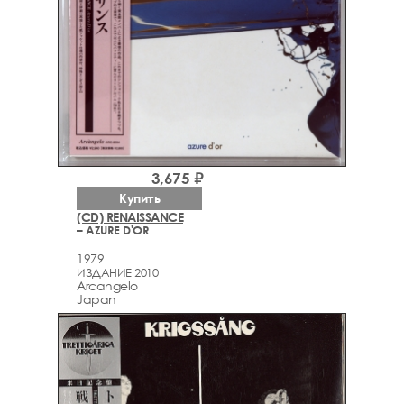
3,675 ₽
Купить
(CD) RENAISSANCE
– AZURE D'OR
1979
ИЗДАНИЕ 2010
Arcаngelo
Japan