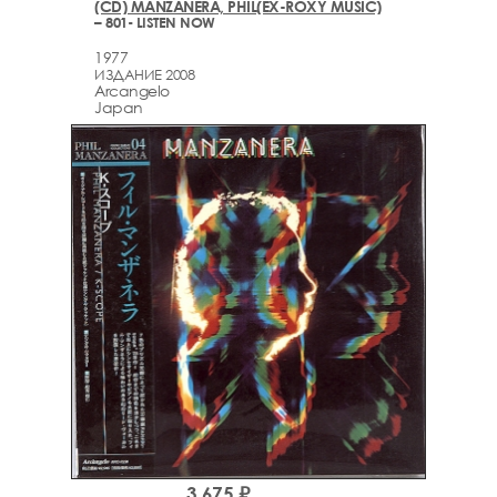
(CD) MANZANERA, PHIL(EX-ROXY MUSIC)
– 801- LISTEN NOW
1977
ИЗДАНИЕ 2008
Arcаngelo
Japan
3,675 ₽