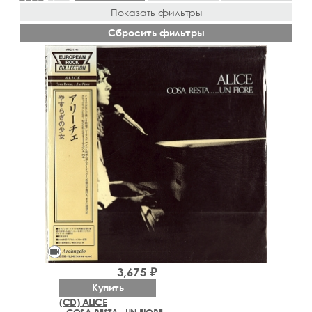
Показать фильтры
Сбросить фильтры
videocam
3,675 ₽
Купить
(CD) ALICE