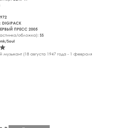
a
972
:
DIGIPACK
ЕРВЫЙ ПРЕСС 2005
ластинка/обложка):
SS
nk/Soul
tar_rate
star_rate
музыкант (18 августа 1947 года - 1 февраля