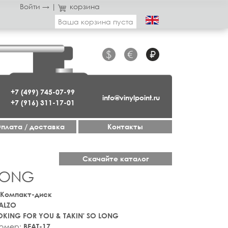
Войти →
|
корзина
Ваша корзина пуста
$
€
₽
+7 (499) 745-07-99
info@vinylpoint.ru
+7 (916) 311-17-01
плата / доставка
Контакты
Скачайте каталог
 LONG
 Компакт-диск
ALZO
KING FOR YOU & TAKIN' SO LONG
номер:
BEAT-17