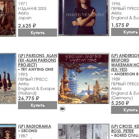
1971
1996
ИЗДАНИЕ 2003
ПЕРВЫЙ ПРЕС
Arista
Arista
Japan
England & Eu
1,575 ₽
2,625 ₽
Купить
Купить
(LP) PARSONS, ALAN
(LP) ANDERSO
(EX-ALAN PARSONS
BRUFORD
PROJECT)
WAKEMAN H
– TRY ANYTHG ONE
(EX-YES)
1993
1989
ПЕРВЫЙ ПРЕСС
Arista
ПЕРВЫЙ ПРЕС
England & Europe
Arista
(Holland)
England & Eu
26,775 ₽
(Germany)
5,250 ₽
Купить
videocam
Купить
(LP) RADIORAMA
(LP) CROSS, KE
– SECOND
ROSS, PETER
– BORED CIVIL
1987