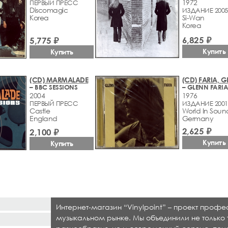
1972
ПЕРВЫЙ ПРЕСС
Discomagic
ИЗДАНИЕ 2005
Korea
Si-Wan
Korea
6,825 ₽
5,775 ₽
Купить
Купить
(CD) MARMALADE
(CD) FARIA, 
– BBC SESSIONS
– GLENN FARI
2004
1976
ПЕРВЫЙ ПРЕСС
ИЗДАНИЕ 2001
Castle
World In Soun
England
Germany
2,625 ₽
2,100 ₽
Купить
Купить
Интернет-магазин “Vinylpoint” – проект проф
музыкальном рынке. Мы объединили не только 