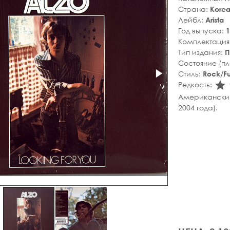
Страна:
Kore
Лейбл:
Arista
Год выпуска:
1
Комплектация
Тип издания:
П
Состояние (п
Стиль:
Rock/Fu
s
Редкость:
Американский 
2004 года).