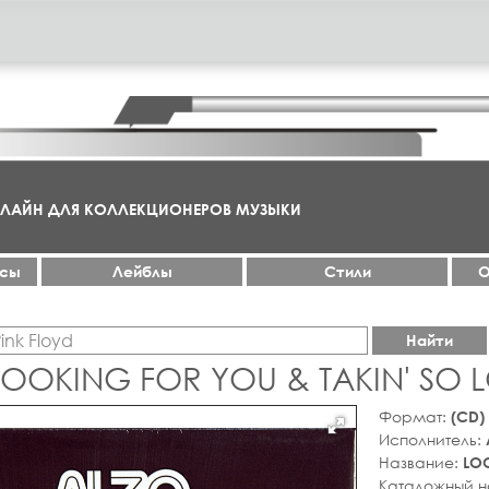
НЛАЙН ДЛЯ КОЛЛЕКЦИОНЕРОВ МУЗЫКИ
ксы
Лейблы
Стили
О
Найти
 LOOKING FOR YOU & TAKIN' SO
Формат:
(CD)
Исполнитель:
Название:
LOO
Каталожный 