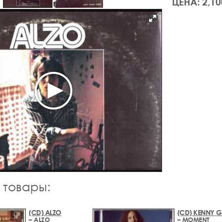
ЦЕНА: 2,10
 товары:
(CD) ALZO
(CD) KENNY G
– ALZO
– MOMENT