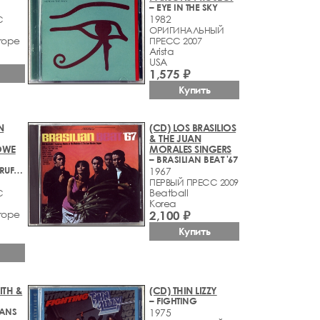
– EYE IN THE SKY
1982
С
ОРИГИНАЛЬНЫЙ
rope
ПРЕСС 2007
Arista
USA
1,575 ₽
Купить
N
(CD) LOS BRASILIOS
& THE JUAN
OWE
MORALES SINGERS
– BRASILIAN BEAT '67
– ANDERSON BRUFORD WAKEMAN HOWE
1967
ПЕРВЫЙ ПРЕСС 2009
Beatball
С
Korea
rope
2,100 ₽
Купить
ITH &
(CD) THIN LIZZY
– FIGHTING
IANS
1975