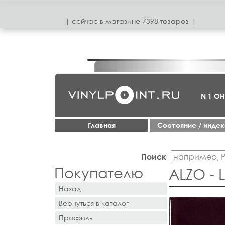
| сeйчас в магазинe 7398 товаров |
N 1 О
Главная
Cостояние / инде
Поиск
Покупателю
ALZO -
Назад
Вернуться в каталог
Профиль