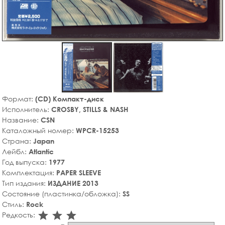
Формат:
(CD) Компакт-диск
Исполнитель:
CROSBY, STILLS & NASH
Название:
CSN
Каталожный номер:
WPCR-15253
Страна:
Japan
Лейбл:
Atlantic
Год выпуска:
1977
Комплектация:
PAPER SLEEVE
Тип издания:
ИЗДАНИЕ 2013
Состояние (пластинка/обложка):
SS
Стиль:
Rock
star_rate
star_rate
star_rate
Редкость: