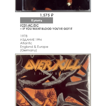
1,575 ₽
Купить
(CD) AC/DC
– IF YOU WANT BLOOD YOU'VE GOT IT
1978
ИЗДАНИЕ 1994
Atlantic
England & Europe
(Germany)