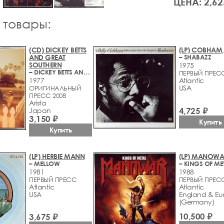
ЦЕНА: 2,62
 товары:
(CD) DICKEY BETTS
(LP) COBHAM, 
AND GREAT
– SHABAZZ
SOUTHERN
1975
– DICKEY BETTS AND GREAT SOUTHERN
ПЕРВЫЙ ПРЕС
1977
Atlantic
USA
ОРИГИНАЛЬНЫЙ
ПРЕСС 2008
Arista
4,725 ₽
Japan
3,150 ₽
Купить
Купить
(LP) HERBIE MANN
(LP) MANOWA
– MELLOW
– KINGS OF ME
1981
1988
ПЕРВЫЙ ПРЕСС
ПЕРВЫЙ ПРЕС
Atlantic
Atlantic
USA
England & Eu
(Germany)
10,500 ₽
3,675 ₽