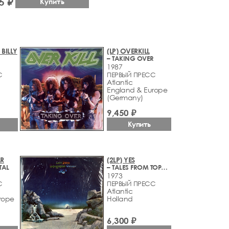
5 ₽
Купить
BILLY
(LP) OVERKILL
– TAKING OVER
1987
С
ПЕРВЫЙ ПРЕСС
Atlantic
England & Europe
(Germany)
9,450 ₽
Купить
R
(2LP) YES
TAL
– TALES FROM TOPOGRAPHIC OCEANS
1973
С
ПЕРВЫЙ ПРЕСС
Atlantic
rope
Holland
6,300 ₽