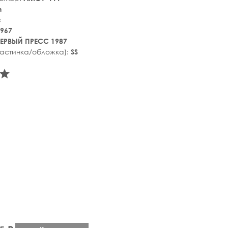
n
c
967
ЕРВЫЙ ПРЕСС 1987
ластинка/обложка):
SS
tar_rate
star_rate