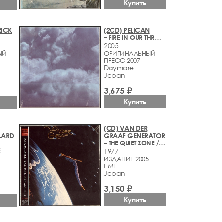
Купить
RICK
(2CD) PELICAN
– FIRE IN OUR THROATS WILL BECKON THE THAW
2005
ЫЙ
ОРИГИНАЛЬНЫЙ
ПРЕСС 2007
Daymare
Japan
3,675 ₽
Купить
(CD) VAN DER
LARD
GRAAF GENERATOR
– THE QUIET ZONE / THE PLEASURE DOME
E
1977
ИЗДАНИЕ 2005
EMI
Japan
3,150 ₽
Купить