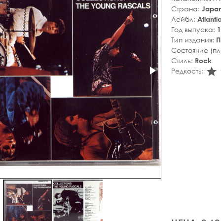
Страна:
Japa
Лейбл:
Atlanti
Год выпуска:
1
Тип издания:
П
Состояние (п
Стиль:
Rock
s
Редкость: