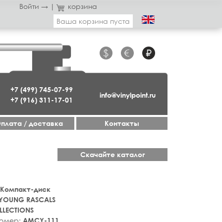
Войти →
|
корзина
Ваша корзина пуста
$
€
₽
+7 (499) 745-07-99
info@vinylpoint.ru
+7 (916) 311-17-01
плата / доставка
Контакты
Скачайте каталог
 Компакт-диск
YOUNG RASCALS ‎
LLECTIONS
номер:
AMCY-111