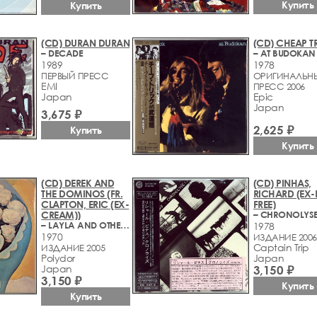
Купить
Купить
(CD) DURAN DURAN
(CD) CHEAP T
– DECADE
– AT BUDOKAN
1989
1978
ПЕРВЫЙ ПРЕСС
ОРИГИНАЛЬН
EMI
ПРЕСС 2006
Japan
Epic
Japan
3,675 ₽
2,625 ₽
Купить
Купить
(CD) DEREK AND
(CD) PINHAS,
THE DOMINOS (FR.
RICHARD (EX-
CLAPTON, ERIC (EX-
FREE)
CREAM))
– CHRONOLYS
– LAYLA AND OTHER ASSORTED LOVE SONGS
1978
1970
ИЗДАНИЕ 2006
Captain Trip
ИЗДАНИЕ 2005
Polydor
Japan
Japan
3,150 ₽
3,150 ₽
Купить
Купить