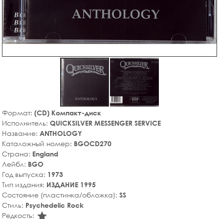
Формат:
(CD) Компакт-диск
Исполнитель:
QUICKSILVER MESSENGER SERVICE
Название:
ANTHOLOGY
Каталожный номер:
BGOCD270
Страна:
England
Лейбл:
BGO
Год выпуска:
1973
Тип издания:
ИЗДАНИЕ 1995
Состояние (пластинка/обложка):
SS
Стиль:
Psychedelic Rock
star_rate
Редкость: