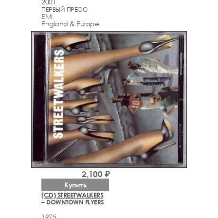
2001
ПЕРВЫЙ ПРЕСС
EMI
England & Europe
2,100 ₽
Купить
(CD) STREETWALKERS
– DOWNTOWN FLYERS
1975