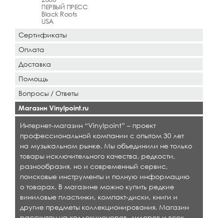
ПЕРВЫЙ ПРЕСС
Black Roots
USA
Сертификаты
Оплата
Доставка
Помощь
Вопросы / Ответы
Магазин Vinylpoint.ru
Интернет-магазин “Vinylpoint” – проект
профессиональной компании с опытом 30 лет
на музыкальном рынке. Мы объединили не только
товары исключительного качества, редкости,
разнообразия, но и современный сервис,
поисковые инструменты и полную информацию
о товарах. В магазине можно купить редкие
виниловые пластинки, компакт-диски, книги и
другие предметы коллекционирования. Магазин
рассчитан на коллекционеров, дилеров и всех