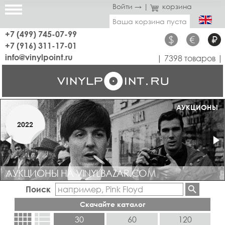
Войти →
|
корзина
Ваша корзина пуста
+7 (499) 745-07-99
$
€
₽
+7 (916) 311-17-01
info@vinylpoint.ru
| 7398 товаров |
МАГАЗИН ОТКРЫТ
АУКЦИОНЫ
МАРТ
2022
2019
АУКЦИОНЫ НА VINYLBAZAR.COM
Поиск
Скачайте каталог
view_comfy
view_list
30
60
120