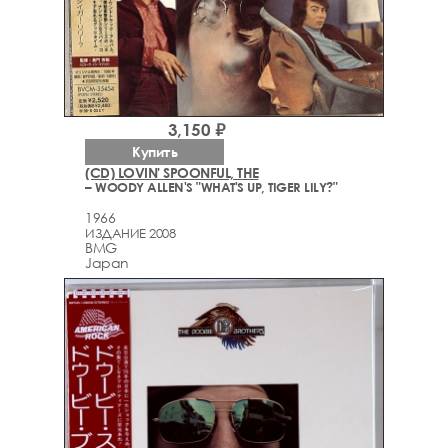
3,150 ₽
Купить
(CD) LOVIN' SPOONFUL, THE
– WOODY ALLEN'S "WHAT'S UP, TIGER LILY?"
1966
ИЗДАНИЕ 2008
BMG
Japan