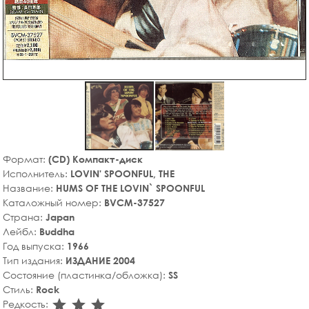
Формат:
(CD) Компакт-диск
Исполнитель:
LOVIN' SPOONFUL, THE
Название:
HUMS OF THE LOVIN` SPOONFUL
Каталожный номер:
BVCM-37527
Страна:
Japan
Лейбл:
Buddha
Год выпуска:
1966
Тип издания:
ИЗДАНИЕ 2004
Состояние (пластинка/обложка):
SS
Стиль:
Rock
star_rate
star_rate
star_rate
Редкость: