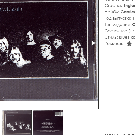
Страна:
Engla
Лейбл:
Capric
Год выпуска:
1
Тип издания:
О
Состояние (п
Стиль:
Blues R
s
Редкость: