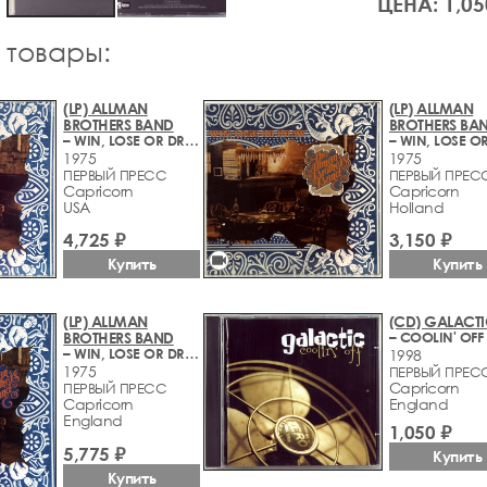
ЦЕНА: 1,05
 товары:
(LP) ALLMAN
(LP) ALLMAN
BROTHERS BAND
BROTHERS BA
– WIN, LOSE OR DRAW
1975
1975
ПЕРВЫЙ ПРЕСС
ПЕРВЫЙ ПРЕС
Capricorn
Capricorn
USA
Holland
4,725 ₽
3,150 ₽
videocam
Купить
Купить
(LP) ALLMAN
(CD) GALACT
BROTHERS BAND
– COOLIN' OFF
– WIN, LOSE OR DRAW
1998
1975
ПЕРВЫЙ ПРЕС
Capricorn
ПЕРВЫЙ ПРЕСС
Capricorn
England
England
1,050 ₽
5,775 ₽
Купить
Купить