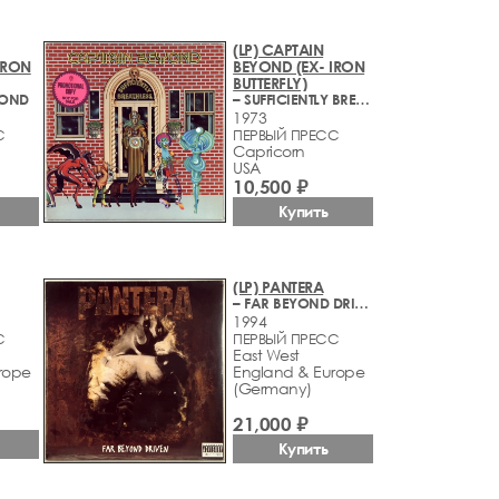
(LP) CAPTAIN
IRON
BEYOND (EX- IRON
BUTTERFLY)
YOND
– SUFFICIENTLY BREATHLESS
1973
С
ПЕРВЫЙ ПРЕСС
Capricorn
USA
10,500 ₽
Купить
(LP) PANTERA
– FAR BEYOND DRIVEN
1994
С
ПЕРВЫЙ ПРЕСС
East West
rope
England & Europe
(Germany)
21,000 ₽
Купить