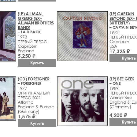
(LP) ALLMAN,
(LP) CAPTAIN
GREGG (EX-
BEYOND (EX- 
ALLMAN BROTHERS
BUTTERFLY)
BAND)
– CAPTAIN BE
– LAID BACK
1972
1973
ПЕРВЫЙ ПРЕС
Capricorn
ПЕРВЫЙ ПРЕСС
Capricorn
USA
England
17,325 ₽
5,250 ₽
Купить
Купить
(CD) FOREIGNER
(LP) BEE GEES
– FOREIGNER
– ONE
1977
1989
ОРИГИНАЛЬНЫЙ
ПЕРВЫЙ ПРЕС
Warner Bros
ПРЕСС 2002
Atlantic
England & Eu
England & Europe
(Germany)
(Germany)
4,200 ₽
1,575 ₽
Купить
Купить