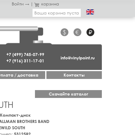
Войти →
|
корзина
Ваша корзина пуста
$
€
₽
+7 (499) 745-07-99
info@vinylpoint.ru
+7 (916) 311-17-01
плата / доставка
Контакты
Скачайте каталог
UTH
 Компакт-диск
ALLMAN BROTHERS BAND
EWILD SOUTH
номер:
5312582