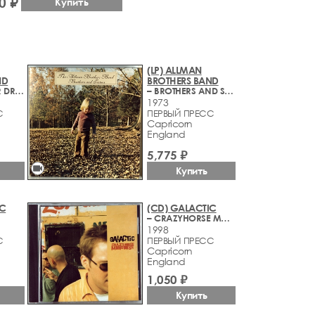
0 ₽
Купить
(LP) ALLMAN
ND
BROTHERS BAND
– WIN, LOSE OR DRAW
– BROTHERS AND SISTERS
1973
С
ПЕРВЫЙ ПРЕСС
Capricorn
England
5,775 ₽
videocam
Купить
IC
(CD) GALACTIC
– CRAZYHORSE MONGOOSE
1998
С
ПЕРВЫЙ ПРЕСС
Capricorn
England
1,050 ₽
Купить