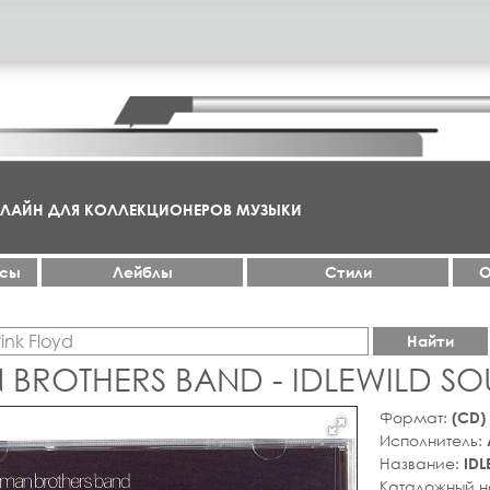
НЛАЙН ДЛЯ КОЛЛЕКЦИОНЕРОВ МУЗЫКИ
ксы
Лейблы
Стили
О
Найти
 BROTHERS BAND - IDLEWILD SO
Формат:
(CD)
Исполнитель:
Название:
IDL
Каталожный 