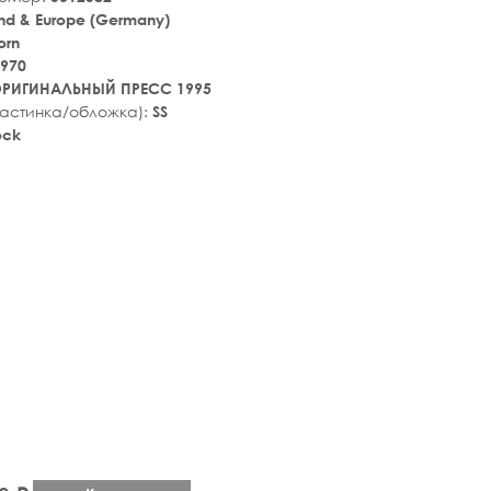
nd & Europe (Germany)
orn
970
РИГИНАЛЬНЫЙ ПРЕСС 1995
ластинка/обложка):
SS
ock
tar_rate