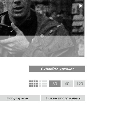
Скачайте каталог
view_comfy
view_list
30
60
120
Популярное
Новые поступления