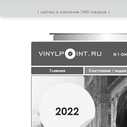
| сeйчас в магазинe 7400 товаров |
N 1 О
Главная
Cостояние / инде
МАРТ
2022
2019