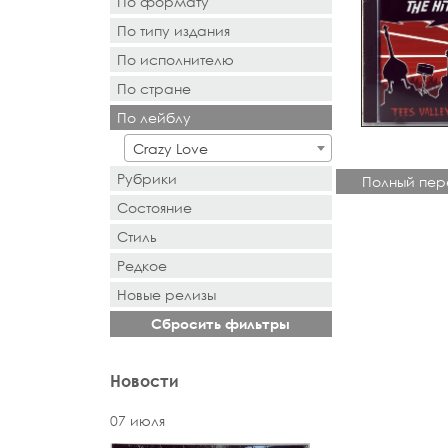
По формату
По типу издания
- Выбор -
По исполнителю
- Выбор -
По стране
- Поиск или выбор -
По лейблу
- Поиск или выбор -
Crazy Love
Рубрики
Полный пер
Состояние
Стиль
Редкое
Новыe рeлизы
Сбросить фильтры
Новости
07 июля