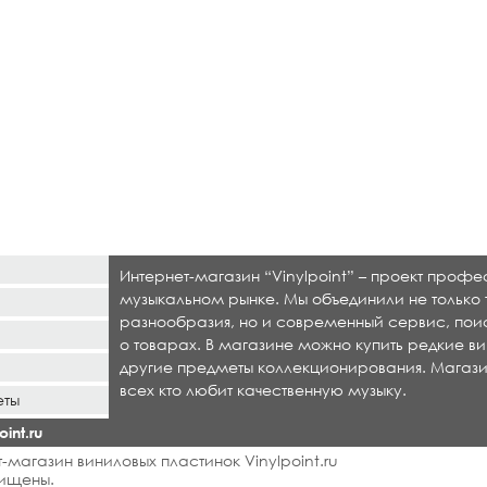
Интернет-магазин “Vinylpoint” – проект проф
музыкальном рынке. Мы объединили не только 
разнообразия, но и современный сервис, по
о товарах. В магазине можно купить редкие ви
другие предметы коллекционирования. Магази
всех кто любит качественную музыку.
еты
int.ru
-магазин виниловых пластинок Vinylpoint.ru
ищены.