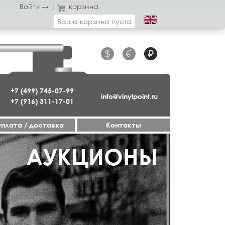
Войти →
|
корзина
Ваша корзина пуста
$
€
₽
+7 (499) 745-07-99
info@vinylpoint.ru
+7 (916) 311-17-01
плата / доставка
Контакты
ГАЗИН ОТКРЫТ
АУКЦИОНЫ