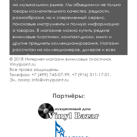
на музыкальном рынке. Мы объединили не только
товары исключительного качества, редкости,
разнообразия, но и современный сервис,
поисковые инструменты и полную информацию
о товарах. В магазине можно купить редкие
виниловые пластинки, компакт-диски, книги и
другие предметы коллекционирования. Магазин
рассчитан на коллекционеров, дилеров и всех
кто любит качественную музыку.
© 2018 Интернет-магазин виниловых пластинок
Vinylpoint.ru
Все права защищены.
Телефон:
+7 (499) 745-07-99
,
+7 (916) 311-17-01
.
Эл. почта:
info@vinylpoint.ru
Партнёры: