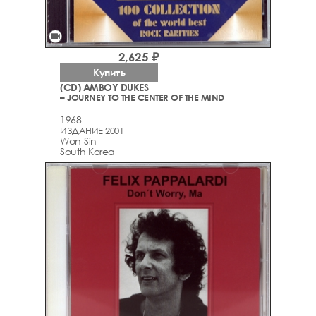
videocam
2,625 ₽
Купить
(CD) AMBOY DUKES
– JOURNEY TO THE CENTER OF THE MIND
1968
ИЗДАНИЕ 2001
Won-Sin
South Korea