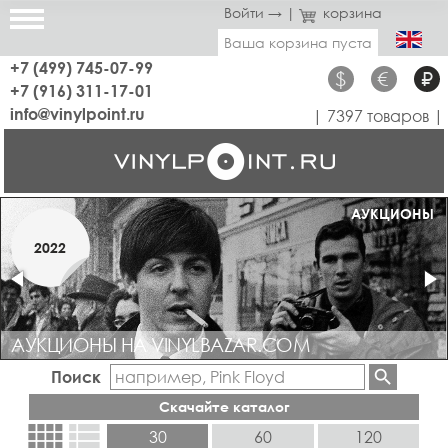
Войти →
|
корзина
Ваша корзина пуста
+7 (499) 745-07-99
$
€
₽
+7 (916) 311-17-01
info@vinylpoint.ru
| 7397 товаров |
МАГАЗИН ОТКРЫТ
АУКЦИОНЫ
МАРТ
2022
2019
АУКЦИОНЫ НА VINYLBAZAR.COM
Поиск
Скачайте каталог
view_comfy
view_list
30
60
120