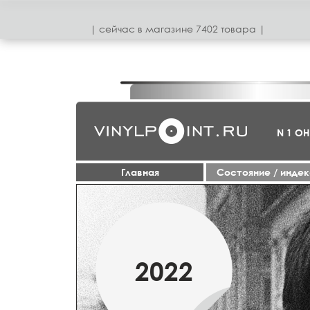
| сeйчас в магазинe 7402 товара |
N 1 О
Главная
Cостояние / инде
МАРТ
2022
2019