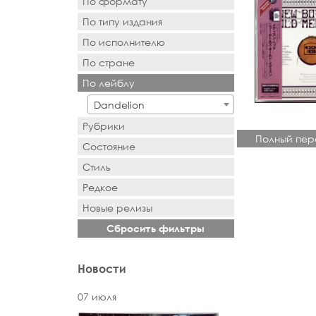
По формату
По типу издания
- Выбор -
По исполнителю
- Выбор -
По стране
- Поиск или выбор -
По лейблу
- Поиск или выбор -
Dandelion
Рубрики
Полный пер
Состояние
Стиль
Редкое
Новыe рeлизы
Сбросить фильтры
Новости
07 июля