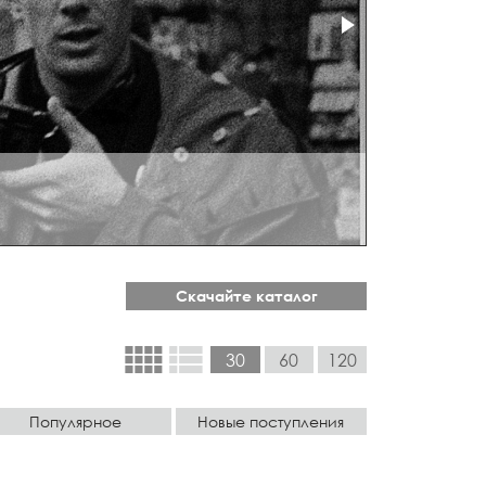
Скачайте каталог
view_comfy
view_list
30
60
120
Популярное
Новые поступления