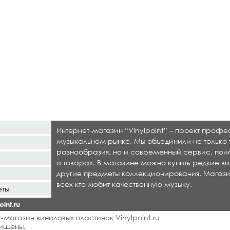
Интернет-магазин “Vinylpoint” – проект проф
музыкальном рынке. Мы объединили не только 
разнообразия, но и современный сервис, по
о товарах. В магазине можно купить редкие ви
другие предметы коллекционирования. Магази
всех кто любит качественную музыку.
еты
int.ru
-магазин виниловых пластинок Vinylpoint.ru
ищены.