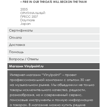
– FIRE IN OUR THROATS WILL BECKON THE THAW
2005
ОРИГИНАЛЬНЫЙ
ПРЕСС 2007
Daymare
Japan
Сертификаты
Оплата
Доставка
Помощь
Вопросы / Ответы
Магазин Vinylpoint.ru
Интернет-магазин “Vinylpoint” – проект
профессиональной компании с опытом 30 лет
на музыкальном рынке. Мы объединили не только
товары исключительного качества, редкости,
разнообразия, но и современный сервис,
поисковые инструменты и полную информацию
о товарах. В магазине можно купить редкие