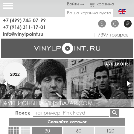
Войти →
|
корзина
Ваша корзина пуста
+7 (499) 745-07-99
$
€
₽
+7 (916) 311-17-01
info@vinylpoint.ru
| 7397 товаров |
МАГАЗИН ОТКРЫТ
АУКЦИОНЫ
МАРТ
2022
2019
АУКЦИОНЫ НА VINYLBAZAR.COM
Поиск
Скачайте каталог
view_comfy
view_list
30
60
120