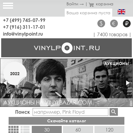
Войти →
|
корзина
Ваша корзина пуста
+7 (499) 745-07-99
$
€
₽
+7 (916) 311-17-01
info@vinylpoint.ru
| 7400 товаров |
МАГАЗИН ОТКРЫТ
АУКЦИОНЫ
МАРТ
2022
2019
АУКЦИОНЫ НА VINYLBAZAR.COM
Поиск
Скачайте каталог
view_comfy
view_list
30
60
120