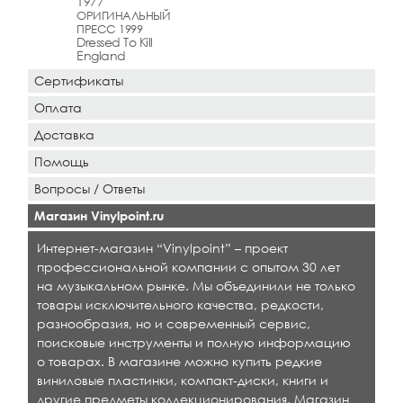
1977
ОРИГИНАЛЬНЫЙ
ПРЕСС 1999
Dressed To Kill
England
Сертификаты
Оплата
Доставка
Помощь
Вопросы / Ответы
Магазин Vinylpoint.ru
Интернет-магазин “Vinylpoint” – проект
профессиональной компании с опытом 30 лет
на музыкальном рынке. Мы объединили не только
товары исключительного качества, редкости,
разнообразия, но и современный сервис,
поисковые инструменты и полную информацию
о товарах. В магазине можно купить редкие
виниловые пластинки, компакт-диски, книги и
другие предметы коллекционирования. Магазин