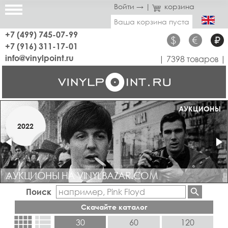
Войти →
|
корзина
Ваша корзина пуста
+7 (499) 745-07-99
$
€
₽
+7 (916) 311-17-01
info@vinylpoint.ru
| 7398 товаров |
МАГАЗИН ОТКРЫТ
АУКЦИОНЫ
МАРТ
2022
2019
АУКЦИОНЫ НА VINYLBAZAR.COM
Поиск
Скачайте каталог
view_comfy
view_list
30
60
120