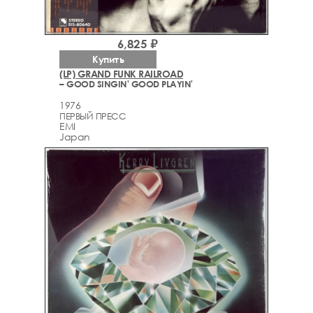
6,825 ₽
Купить
(LP) GRAND FUNK RAILROAD
– GOOD SINGIN' GOOD PLAYIN'
1976
ПЕРВЫЙ ПРЕСС
EMI
Japan