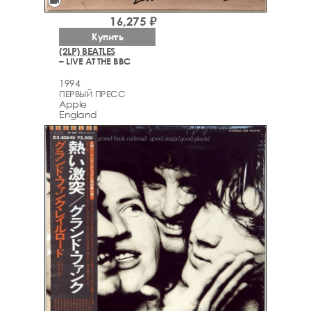
videocam
16,275 ₽
Купить
(2LP) BEATLES
– LIVE AT THE BBC
1994
ПЕРВЫЙ ПРЕСС
Apple
England