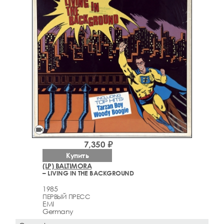
videocam
7,350 ₽
Купить
(LP) BALTIMORA
– LIVING IN THE BACKGROUND
1985
ПЕРВЫЙ ПРЕСС
EMI
Germany