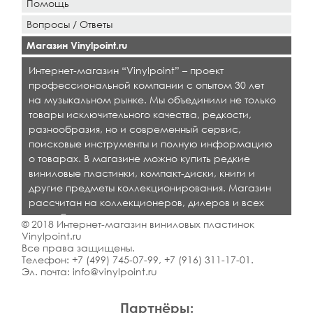
Помощь
Вопросы / Ответы
Магазин Vinylpoint.ru
Интернет-магазин “Vinylpoint” – проект
профессиональной компании с опытом 30 лет
на музыкальном рынке. Мы объединили не только
товары исключительного качества, редкости,
разнообразия, но и современный сервис,
поисковые инструменты и полную информацию
о товарах. В магазине можно купить редкие
виниловые пластинки, компакт-диски, книги и
другие предметы коллекционирования. Магазин
рассчитан на коллекционеров, дилеров и всех
кто любит качественную музыку.
© 2018 Интернет-магазин виниловых пластинок
Vinylpoint.ru
Все права защищены.
Телефон:
+7 (499) 745-07-99
,
+7 (916) 311-17-01
.
Эл. почта:
info@vinylpoint.ru
Партнёры: