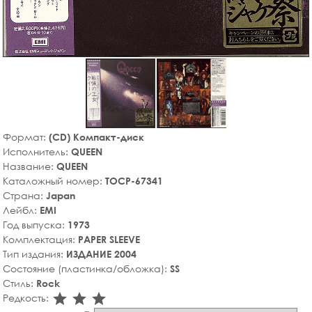
Формат:
(CD) Компакт-диск
Исполнитель:
QUEEN
Название:
QUEEN
Каталожный номер:
TOCP-67341
Страна:
Japan
Лейбл:
EMI
Год выпуска:
1973
Комплектация:
PAPER SLEEVE
Тип издания:
ИЗДАНИЕ 2004
Состояние (пластинка/обложка):
SS
Стиль:
Rock
star_rate
star_rate
star_rate
Редкость: