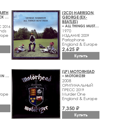
ARTH
(2CD) HARRISON,
– IT'S HARD ROCK AND ALL THAT
GEORGE (EX-
BEATLES)
– ALL THINGS MUST PASS
 2016
nds
1970
rope
ИЗДАНИЕ 2009
Parlophone
England & Europe
2,625 ₽
Купить
(LP) MOTORHEAD
– WIDE AWAKE IN AMERICA
– MOTORIZER
2008
ОРИГИНАЛЬНЫЙ
ПРЕСС 2019
rope
Murder One
England & Europe
7,350 ₽
Купить