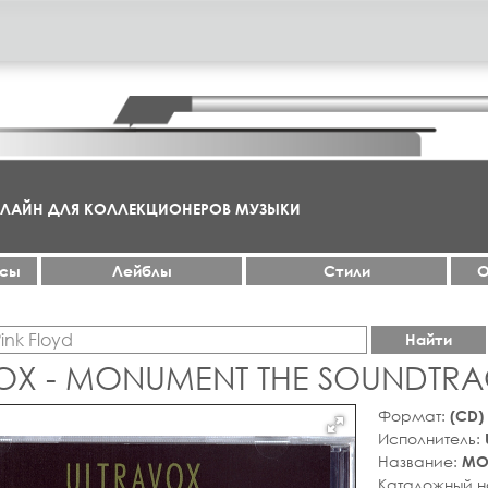
НЛАЙН ДЛЯ КОЛЛЕКЦИОНЕРОВ МУЗЫКИ
ксы
Лейблы
Стили
О
Найти
OX - MONUMENT THE SOUNDTR
Формат:
(CD)
Исполнитель:
Название:
MO
Каталожный 