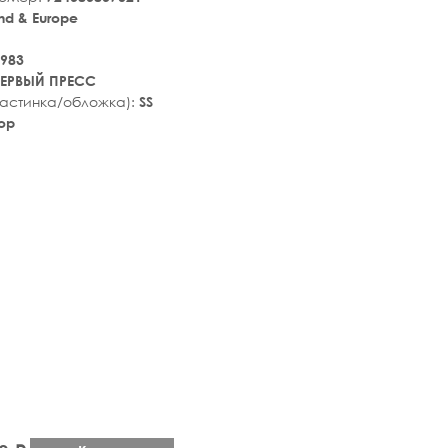
nd & Europe
983
ЕРВЫЙ ПРЕСС
ластинка/обложка):
SS
op
tar_rate