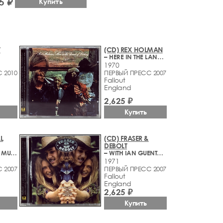
5 ₽
Купить
T
(CD) REX HOLMAN
– HERE IN THE LAND OF VICTORY
1970
 2010
ПЕРВЫЙ ПРЕСС 2007
Fallout
England
2,625 ₽
Купить
L
(CD) FRASER &
DEBOLT
– PERFORMING MUSICAL INTERPRETATIONS OF THE PAINTINGS OF PAUL KLEE
– WITH IAN GUENTHER
1971
 2007
ПЕРВЫЙ ПРЕСС 2007
Fallout
England
2,625 ₽
Купить