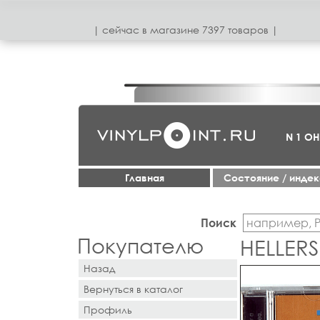
| сeйчас в магазинe 7397 товаров |
N 1 О
Главная
Cостояние / инде
Поиск
Покупателю
HELLER
Назад
Вернуться в каталог
Профиль