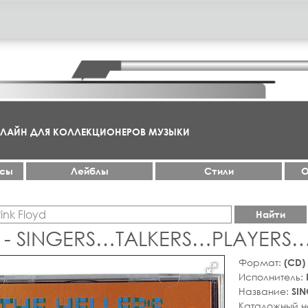
НЛАЙН ДЛЯ КОЛЛЕКЦИОНЕРОВ МУЗЫКИ
ксы
Лейблы
Стили
О
Найти
S - SINGERS…TALKERS…PLAYER
Формат:
(CD)
Исполнитель:
Название:
SI
Каталожный 