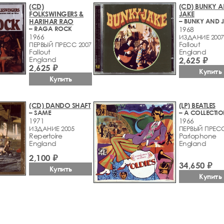
(CD)
(CD) BUNKY 
FOLKSWINGERS &
JAKE
HARIHAR RAO
– BUNKY AND 
– RAGA ROCK
1968
1966
ИЗДАНИЕ 2007
Fallout
ПЕРВЫЙ ПРЕСС 2007
Fallout
England
England
2,625 ₽
2,625 ₽
Купить
Купить
(CD) DANDO SHAFT
(LP) BEATLES
– SAME
1971
1966
ИЗДАНИЕ 2005
ПЕРВЫЙ ПРЕС
Repertoire
Parlophone
England
England
2,100 ₽
34,650 ₽
Купить
Купить