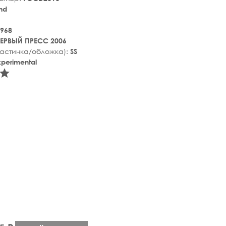
nd
968
ЕРВЫЙ ПРЕСС 2006
ластинка/обложка):
SS
perimental
tar_rate
star_rate