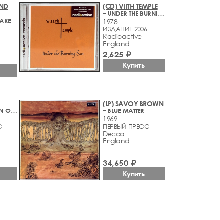
AND
(CD) VIITH TEMPLE
– UNDER THE BURNING SUN
JAKE
1978
ИЗДАНИЕ 2006
Radioactive
England
2,625 ₽
Купить
(LP) SAVOY BROWN
– A COLLECTION OF BEATLES OLDIES
– BLUE MATTER
1969
С
ПЕРВЫЙ ПРЕСС
Decca
England
34,650 ₽
Купить