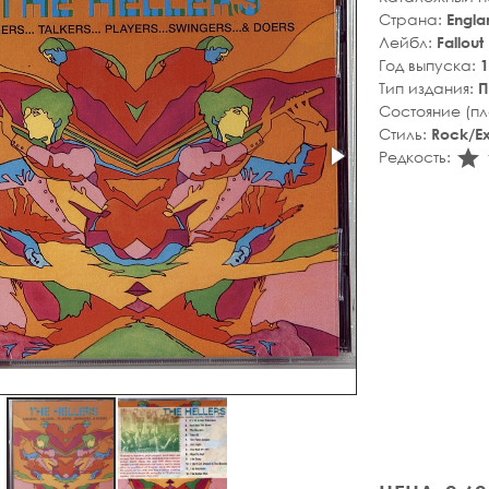
Страна:
Engla
Лейбл:
Fallout
Год выпуска:
1
Тип издания:
П
Состояние (п
Стиль:
Rock/Ex
s
Редкость: