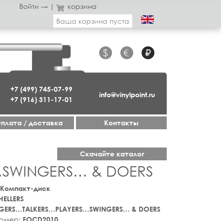
Войти →
|
корзина
Ваша корзина пуста
$
€
₽
+7 (499) 745-07-99
info@vinylpoint.ru
+7 (916) 311-17-01
плата / доставка
Контакты
Скачайте каталог
S…SWINGERS… & DOERS
 Компакт-диск
HELLERS
NGERS…TALKERS…PLAYERS…SWINGERS… & DOERS
номер:
FOCD2010