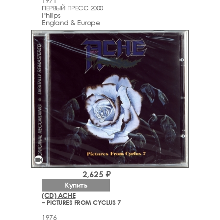
1971
ПЕРВЫЙ ПРЕСС 2000
Philips
England & Europe
videocam
2,625 ₽
Купить
(CD) ACHE
– PICTURES FROM CYCLUS 7
1976