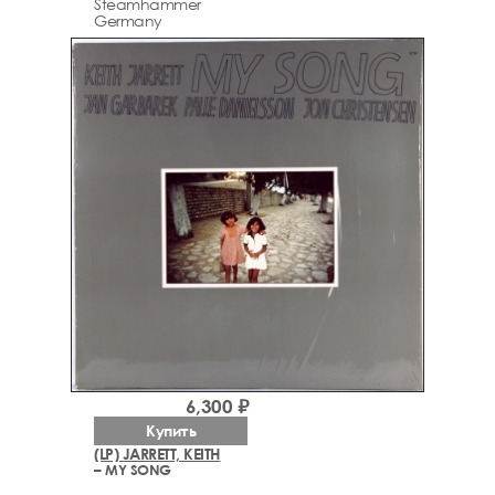
Steamhammer
Germany
6,300 ₽
Купить
(LP) JARRETT, KEITH
– MY SONG