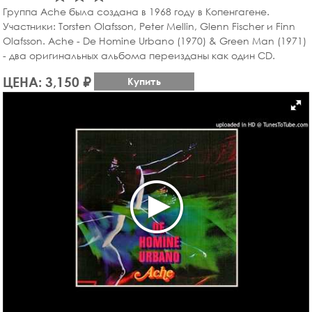
Группа Ache была создана в 1968 году в Копенгагене.
Участники: Torsten Olafsson, Peter Mellin, Glenn Fischer и Finn
Olafsson. Ache - De Homine Urbano (1970) & Green Man (1971)
- два оригинальных альбома переизданы как один CD.
ЦЕНА: 3,150 ₽
Купить