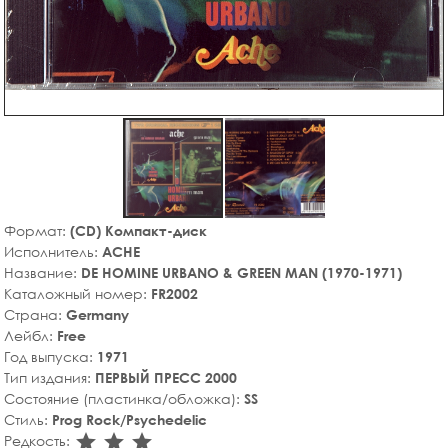
Формат:
(CD) Компакт-диск
Исполнитель:
ACHE
Название:
DE HOMINE URBANO & GREEN MAN (1970-1971)
Каталожный номер:
FR2002
Страна:
Germany
Лейбл:
Free
Год выпуска:
1971
Тип издания:
ПЕРВЫЙ ПРЕСС 2000
Состояние (пластинка/обложка):
SS
Стиль:
Prog Rock/Psychedelic
star_rate
star_rate
star_rate
Редкость: