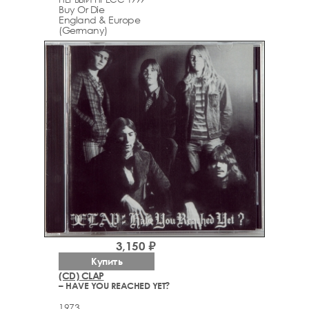
Buy Or Die
England & Europe
(Germany)
3,150 ₽
Купить
(CD) CLAP
– HAVE YOU REACHED YET?
1973