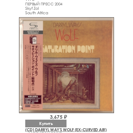
ПЕРВЫЙ ПРЕСС 2004
Skyf Zol
South Africa
3,675 ₽
Купить
(CD) DARRYL WAY'S WOLF (EX-CURVED AIR)