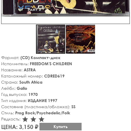
Формат:
(CD) Компакт-диск
Исполнитель:
FREEDOM'S CHILDREN
Название:
ASTRA
Каталожный номер:
CDRED619
Страна:
South Africa
Лейбл:
Gallo
Год выпуска:
1970
Тип издания:
ИЗДАНИЕ 1997
Состояние (пластинка/обложка):
SS
Стиль:
Prog Rock/Psychedelic/Folk
star_rate
star_rate
star_rate
Редкость:
ЦЕНА: 3,150 ₽
Купить