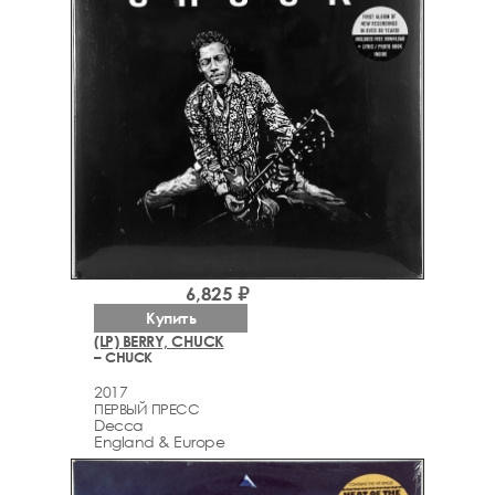
6,825 ₽
Купить
(LP) BERRY, CHUCK
– CHUCK
2017
ПЕРВЫЙ ПРЕСС
Decca
England & Europe