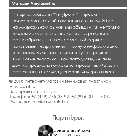
Магазин Vinylpoint.ru
Интернет-магазин “Vinylpoint” – проект
профессиональной компании с опытом 30 лет
на музыкальном рынке. Мы объединили не только
товары исключительного качества, редкости,
разнообразия, но и современный сервис,
поисковые инструменты и полную информацию
о товарах. В магазине можно купить редкие
виниловые пластинки, компакт-диски, книги и
другие предметы коллекционирования. Магазин
рассчитан на коллекционеров, дилеров и всех
кто любит качественную музыку.
© 2018 Интернет-магазин виниловых пластинок
Vinylpoint.ru
Все права защищены.
Телефон:
+7 (499) 745-07-99
,
+7 (916) 311-17-01
.
Эл. почта:
info@vinylpoint.ru
Партнёры: