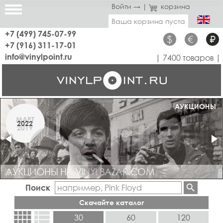
Войти →
|
корзина
Ваша корзина пуста
+7 (499) 745-07-99
$
€
₽
+7 (916) 311-17-01
info@vinylpoint.ru
| 7400 товаров |
МАГАЗИН ОТКРЫТ
АУКЦИОНЫ
МАРТ
2022
2019
АУКЦИОНЫ НА VINYLBAZAR.COM
Поиск
Скачайте каталог
view_comfy
view_list
30
60
120