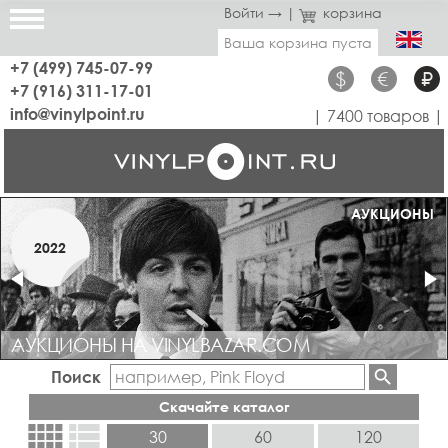
Войти →
|
корзина
Ваша корзина пуста
+7 (499) 745-07-99
$
€
₽
+7 (916) 311-17-01
info@vinylpoint.ru
| 7400 товаров |
МАГАЗИН ОТКРЫТ
АУКЦИОНЫ
МАРТ
2022
2019
АУКЦИОНЫ НА VINYLBAZAR.COM
Поиск
Скачайте каталог
view_comfy
view_list
30
60
120