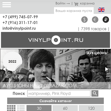
Войти →
|
корзина
Ваша корзина пуста
+7 (499) 745-07-99
$
€
₽
+7 (916) 311-17-01
info@vinylpoint.ru
| 7398 товаров |
МАГАЗИН ОТКРЫТ
АУКЦИОНЫ
МАРТ
2022
2019
АУКЦИОНЫ НА VINYLBAZAR.COM
Поиск
Скачайте каталог
view_comfy
view_list
30
60
120