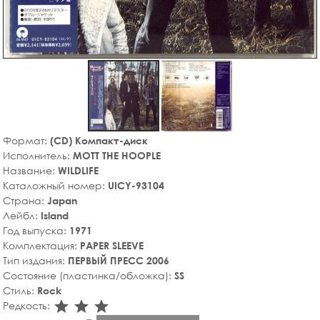
Формат:
(CD) Компакт-диск
Исполнитель:
MOTT THE HOOPLE
Название:
WILDLIFE
Каталожный номер:
UICY-93104
Страна:
Japan
Лейбл:
Island
Год выпуска:
1971
Комплектация:
PAPER SLEEVE
Тип издания:
ПЕРВЫЙ ПРЕСС 2006
Состояние (пластинка/обложка):
SS
Стиль:
Rock
star_rate
star_rate
star_rate
Редкость: