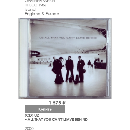
ОРИГИНАЛЬНЫЙ
ПРЕСС 1986
Island
England & Europe
1,575 ₽
Купить
(CD) U2
– ALL THAT YOU CAN'T LEAVE BEHIND
2000