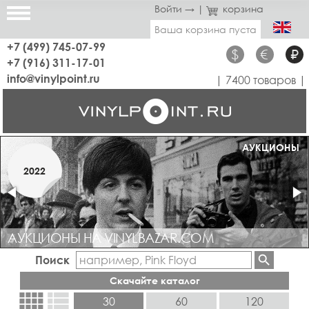
Войти →
|
корзина
Ваша корзина пуста
+7 (499) 745-07-99
$
€
₽
+7 (916) 311-17-01
info@vinylpoint.ru
| 7400 товаров |
МАГАЗИН ОТКРЫТ
АУКЦИОНЫ
МАРТ
2022
2019
АУКЦИОНЫ НА VINYLBAZAR.COM
Поиск
Скачайте каталог
view_comfy
view_list
30
60
120