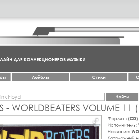
НЛАЙН ДЛЯ КОЛЛЕКЦИОНЕРОВ МУЗЫКИ
ксы
Лейблы
Стили
О
Найти
S - WORLDBEATERS VOLUME 11 
Формат:
(CD)
Исполнитель:
Название:
WOR
Каталожный 