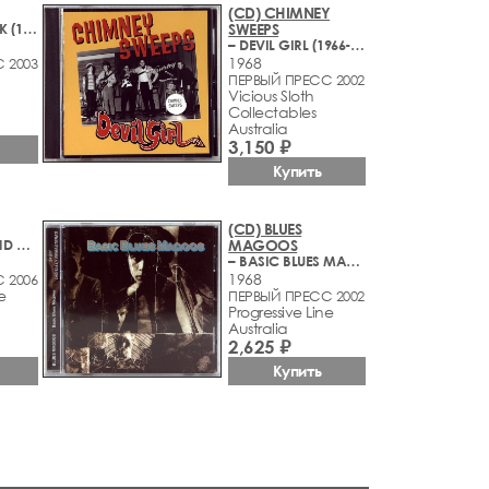
(CD) CHIMNEY
– STEAM KODOK (1963-1969)
SWEEPS
– DEVIL GIRL (1966-1968)
1968
 2003
ПЕРВЫЙ ПРЕСС 2002
Vicious Sloth
Collectables
Australia
3,150 ₽
Купить
(CD) BLUES
– CHURLS & SEND ME NO FLOWERS
MAGOOS
– BASIC BLUES MAGOOS
1968
 2006
e
ПЕРВЫЙ ПРЕСС 2002
Progressive Line
Australia
2,625 ₽
Купить