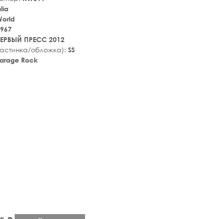
lia
World
967
ЕРВЫЙ ПРЕСС 2012
ластинка/обложка):
SS
arage Rock
tar_rate