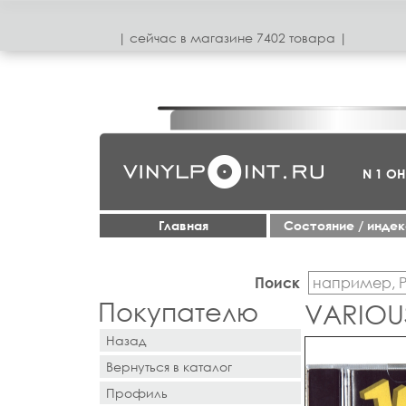
| сeйчас в магазинe 7402 товара |
N 1 О
Главная
Cостояние / инде
Поиск
Покупателю
VARIOU
Назад
Вернуться в каталог
Профиль