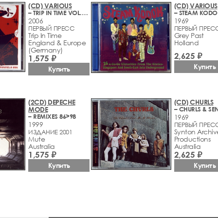
(CD) VARIOUS
(CD) VARIOUS
– TRIP IN TIME VOL. 1 - DELIGHTED BY PSYCHEDELIC ROCK (1968-2006)
2006
1969
ПЕРВЫЙ ПРЕСС
ПЕРВЫЙ ПРЕСС
Trip In Time
Grey Past
England & Europe
Holland
(Germany)
2,625 ₽
1,575 ₽
Купить
Купить
(2CD) DEPECHE
(CD) CHURLS
MODE
– REMIXES 86>98
1969
1999
ПЕРВЫЙ ПРЕСС
Synton Archiv
ИЗДАНИЕ 2001
Mute
Productions
Australia
Australia
1,575 ₽
2,625 ₽
Купить
Купить