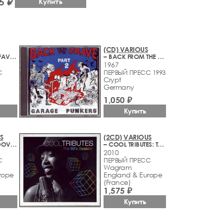
5 ₽
Купить
(CD) VARIOUS
– JAPAN WILD FAVORITES! (WILDWORLD VOLUME TWO)
– BACK FROM THE GRAVE PART 2 (GARAGE PUNKERS)
1967
С
ПЕРВЫЙ ПРЕСС 1993
Crypt
Germany
1,050 ₽
Купить
S
(2CD) VARIOUS
– BUDDHA GROOVES 3
– COOL TRIBUTES: THE 80'S SESSION
2010
С
ПЕРВЫЙ ПРЕСС
Wagram
rope
England & Europe
(France)
1,575 ₽
Купить