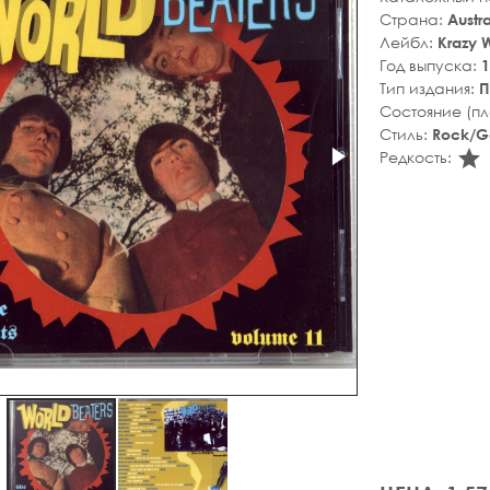
Страна:
Austra
Лейбл:
Krazy 
Год выпуска:
1
Тип издания:
П
Состояние (п
Стиль:
Rock/G
s
Редкость: