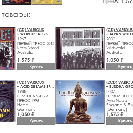
ЦЕНА: 1,57
 товары:
(CD) VARIOUS
(CD) VARIOUS
– WORLDBEATERS VOLUME 10 (GLOBAL SIXTIES GARAGE GREATS)
1967
2002
ПЕРВЫЙ ПРЕСС 2012
ПЕРВЫЙ ПРЕС
Krazy World
Wildworld
Australia
Australia
1,575 ₽
1,050 ₽
Купить
Купить
(CD) VARIOUS
(2CD) VARIOU
– ACID DREAMS EPITAPH (75 MINUTES OF GREEN FUZ)
1988
2007
ОРИГИНАЛЬНЫЙ
ПЕРВЫЙ ПРЕС
Ayia Napa
ПРЕСС 1996
Head
England & Eu
Germany
(Germany)
1,050 ₽
1,575 ₽
Купить
Купить