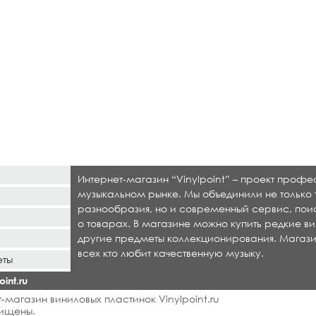
Интернет-магазин “Vinylpoint” – проект проф
музыкальном рынке. Мы объединили не только 
разнообразия, но и современный сервис, по
о товарах. В магазине можно купить редкие ви
другие предметы коллекционирования. Магази
всех кто любит качественную музыку.
еты
int.ru
-магазин виниловых пластинок Vinylpoint.ru
ищены.