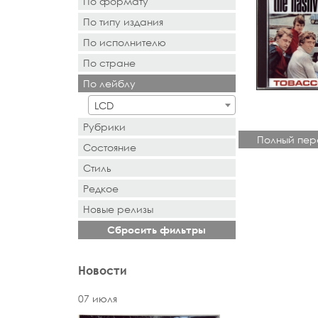
По формату
По типу издания
- Выбор -
По исполнителю
- Выбор -
По стране
- Поиск или выбор -
По лейблу
- Поиск или выбор -
LCD
Рубрики
Полный пер
Состояние
Стиль
Редкое
Новыe рeлизы
Сбросить фильтры
Новости
07 июля