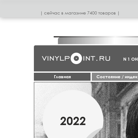
| сeйчас в магазинe 7400 товаров |
N 1 О
Главная
Cостояние / инде
МАРТ
2022
2019