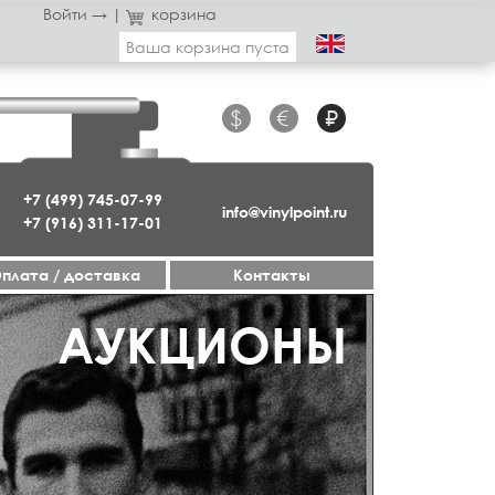
Войти →
|
корзина
Ваша корзина пуста
$
€
₽
+7 (499) 745-07-99
info@vinylpoint.ru
+7 (916) 311-17-01
плата / доставка
Контакты
ГАЗИН ОТКРЫТ
АУКЦИОНЫ