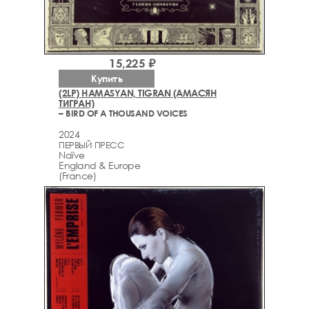
15,225 ₽
Купить
(2LP) HAMASYAN, TIGRAN (АМАСЯН
ТИГРАН)
– BIRD OF A THOUSAND VOICES
2024
ПЕРВЫЙ ПРЕСС
Naïve
England & Europe
(France)