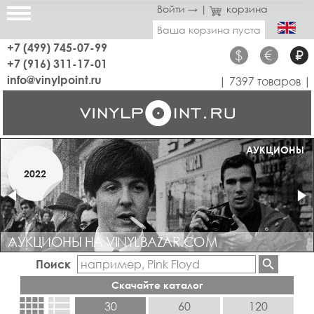
Войти →
|
корзина
Ваша корзина пуста
+7 (499) 745-07-99
$
€
₽
+7 (916) 311-17-01
info@vinylpoint.ru
| 7397 товаров |
МАГАЗИН ОТКРЫТ
АУКЦИОНЫ
МАРТ
2022
2019
АУКЦИОНЫ НА VINYLBAZAR.COM
Поиск
Скачайте каталог
view_comfy
view_list
30
60
120