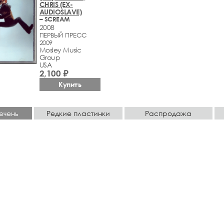
CHRIS (EX-
AUDIOSLAVE)
– SCREAM
2008
ПЕРВЫЙ ПРЕСС
2009
Mosley Music
Group
USA
2,100 ₽
Купить
ечень
Редкие пластинки
Распродажа