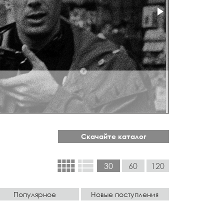
Скачайте каталог
view_comfy
view_list
30
60
120
Популярное
Новые поступления