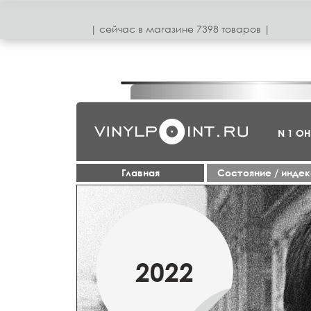
| сeйчас в магазинe 7398 товаров |
N 1 О
Главная
Cостояние / инде
МАРТ
2022
2019