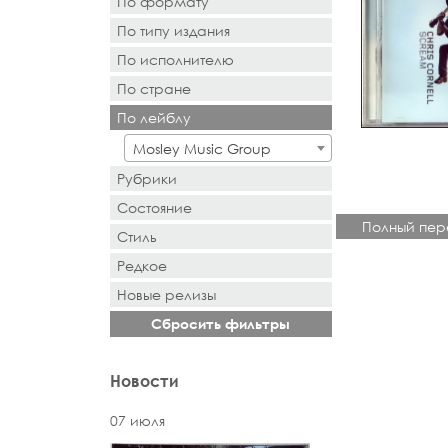
По формату
По типу издания
- Выбор -
По исполнителю
- Выбор -
По стране
- Поиск или выбор -
По лейблу
- Поиск или выбор -
Mosley Music Group
Рубрики
Состояние
Полный пер
Стиль
Редкое
Новыe рeлизы
Сбросить фильтры
Новости
07 июля