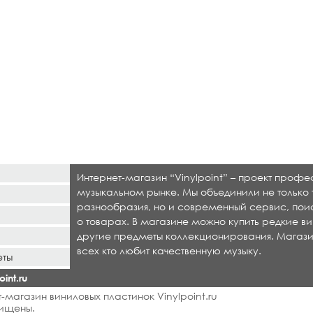
Интернет-магазин “Vinylpoint” – проект проф
музыкальном рынке. Мы объединили не только 
разнообразия, но и современный сервис, по
о товарах. В магазине можно купить редкие ви
другие предметы коллекционирования. Магази
всех кто любит качественную музыку.
еты
int.ru
-магазин виниловых пластинок Vinylpoint.ru
ищены.