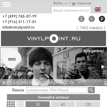
Войти →
|
корзина
Ваша корзина пуста
+7 (499) 745-07-99
$
€
₽
+7 (916) 311-17-01
info@vinylpoint.ru
| 7402 товара |
МАГАЗИН ОТКРЫТ
АУКЦИОНЫ
МАРТ
2022
2019
АУКЦИОНЫ НА VINYLBAZAR.COM
Поиск
Скачайте каталог
view_comfy
view_list
30
60
120