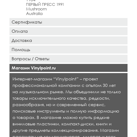
ПЕРВЫЙ ПРЕСС 1991
Mushroom
Australia
Сертификаты
Оплата
Доставка
Помощь
Вопросы / Ответы
Магазин Vinylpoint.ru
Интернет-магазин “Vinylpoint” – проект
профессиональной компании с опытом 30 лет
на музыкальном рынке. Мы объединили не только
товары исключительного качества, редкости,
разнообразия, но и современный сервис,
поисковые инструменты и полную информацию
о товарах. В магазине можно купить редкие
виниловые пластинки, компакт-диски, книги и
другие предметы коллекционирования. Магазин
рассчитан на коллекционеров, дилеров и всех