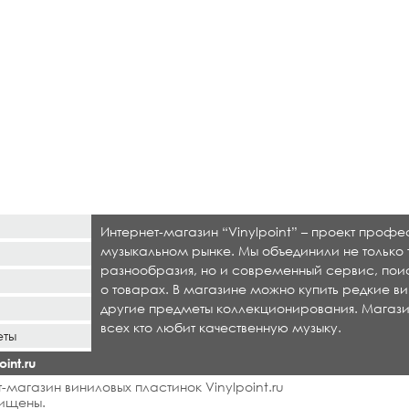
Интернет-магазин “Vinylpoint” – проект проф
музыкальном рынке. Мы объединили не только 
разнообразия, но и современный сервис, по
о товарах. В магазине можно купить редкие ви
другие предметы коллекционирования. Магази
всех кто любит качественную музыку.
еты
int.ru
-магазин виниловых пластинок Vinylpoint.ru
ищены.