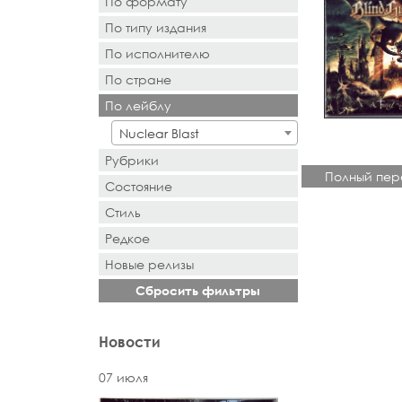
По формату
По типу издания
- Выбор -
По исполнителю
- Выбор -
По стране
- Поиск или выбор -
По лейблу
- Поиск или выбор -
Nuclear Blast
Рубрики
Полный пер
Состояние
Стиль
Редкое
Новыe рeлизы
Сбросить фильтры
Новости
07 июля