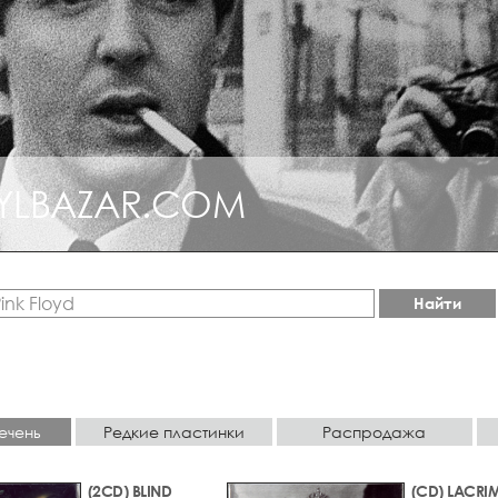
YLBAZAR.COM
Найти
ечень
Редкие пластинки
Распродажа
(2CD) BLIND
(CD) LACRI