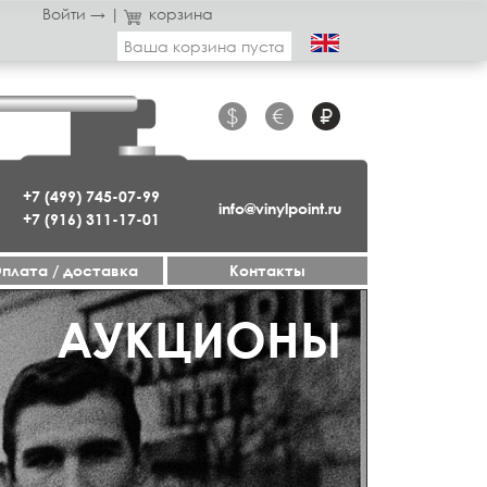
Войти →
|
корзина
Ваша корзина пуста
$
€
₽
+7 (499) 745-07-99
info@vinylpoint.ru
+7 (916) 311-17-01
плата / доставка
Контакты
ГАЗИН ОТКРЫТ
АУКЦИОНЫ