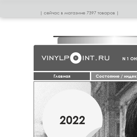
| сeйчас в магазинe 7397 товаров |
N 1 О
Главная
Cостояние / инде
МАРТ
2022
2019