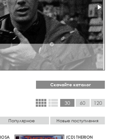
Скачайте каталог
view_comfy
view_list
30
60
120
Популярное
Новые поступления
MOSA
(CD) THERION