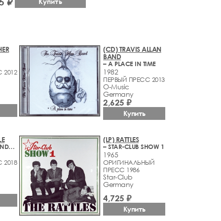
5 ₽
Купить
HER
(CD) TRAVIS ALLAN
BAND
– A PLACE IN TIME
1982
 2012
ПЕРВЫЙ ПРЕСС 2013
O-Music
Germany
2,625 ₽
Купить
LE
(LP) RATTLES
– WORLD AT MINDS END
– STAR-CLUB SHOW 1
1965
 2018
ОРИГИНАЛЬНЫЙ
ПРЕСС 1986
Star-Club
Germany
4,725 ₽
Купить