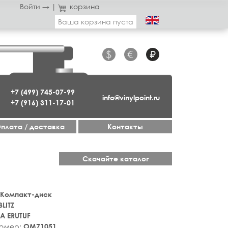
Войти →
|
корзина
Ваша корзина пуста
$
€
₽
+7 (499) 745-07-99
info@vinylpoint.ru
+7 (916) 311-17-01
плата / доставка
Контакты
Скачайте каталог
 Компакт-диск
BLITZ
A ERUTUF
номер:
OM71051