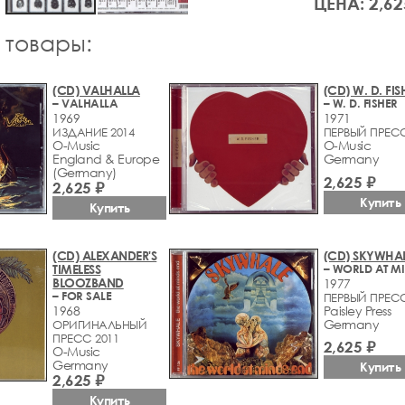
ЦЕНА: 2,62
 товары:
(CD) VALHALLA
(CD) W. D. FIS
– VALHALLA
– W. D. FISHER
1969
1971
ИЗДАНИЕ 2014
ПЕРВЫЙ ПРЕСС
O-Music
O-Music
England & Europe
Germany
(Germany)
2,625 ₽
2,625 ₽
Купить
Купить
(CD) ALEXANDER'S
(CD) SKYWHA
TIMELESS
BLOOZBAND
1977
– FOR SALE
ПЕРВЫЙ ПРЕСС
1968
Paisley Press
Germany
ОРИГИНАЛЬНЫЙ
ПРЕСС 2011
2,625 ₽
O-Music
Germany
Купить
2,625 ₽
Купить