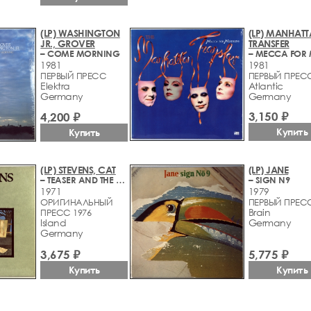
(LP) WASHINGTON
(LP) MANHAT
JR., GROVER
TRANSFER
– COME MORNING
1981
1981
ПЕРВЫЙ ПРЕСС
ПЕРВЫЙ ПРЕС
Elektra
Atlantic
Germany
Germany
3,150 ₽
4,200 ₽
Купить
Купить
(LP) STEVENS, CAT
(LP) JANE
– TEASER AND THE FIRECAT
– SIGN N9
1971
1979
ОРИГИНАЛЬНЫЙ
ПЕРВЫЙ ПРЕС
Brain
ПРЕСС 1976
Island
Germany
Germany
3,675 ₽
5,775 ₽
Купить
Купить