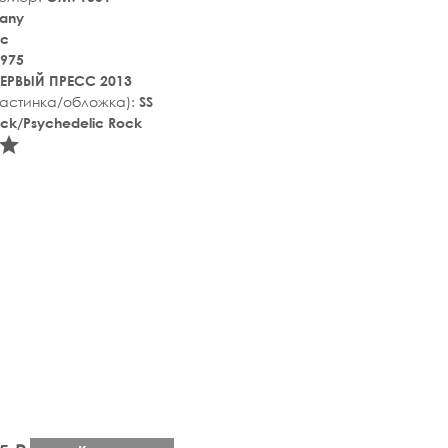
any
ic
975
ЕРВЫЙ ПРЕСС 2013
ластинка/обложка):
SS
ck/Psychedelic Rock
tar_rate
star_rate