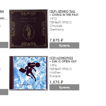
TAN
(2LP) JETHRO TULL
– LIVING IN THE PAST
– MECCA FOR MODERNS
1972
ПЕРВЫЙ ПРЕСС
Chrysalis
С
Germany
7,875 ₽
Купить
(CD) LONGPIGS
– SUN IS OFTEN OUT
1996
С
ПЕРВЫЙ ПРЕСС
Mother
Europe
1,575 ₽
Купить