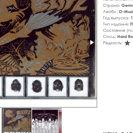
Страна:
Germ
Лейбл:
O-Mus
Год выпуска:
1
Тип издания:
П
Состояние (п
Стиль:
Hard Ro
s
Редкость: