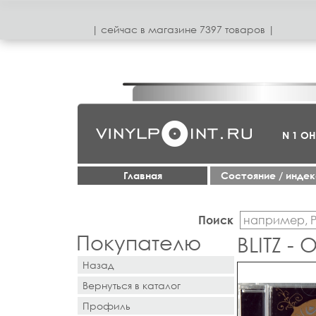
| сeйчас в магазинe 7397 товаров |
N 1 О
Главная
Cостояние / инде
Поиск
Покупателю
BLITZ -
Назад
Вернуться в каталог
Профиль