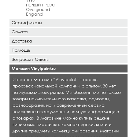
1997
ПЕРВЫЙ ПРЕСС
Overground
England
Сертификаты
Оплата
Доставка
Помощь
Вопросы / Ответы
Магазин Vinylpoint.ru
Интернет-магазин “Vinylpoint” – проект
профессиональной компании с опытом 30 лет
на музыкальном рынке. Мы объединили не только
товары исключительного качества, редкости,
разнообразия, но и современный сервис,
поисковые инструменты и полную информацию
о товарах. В магазине можно купить редкие
виниловые пластинки, компакт-диски, книги и
другие предметы коллекционирования. Магазин