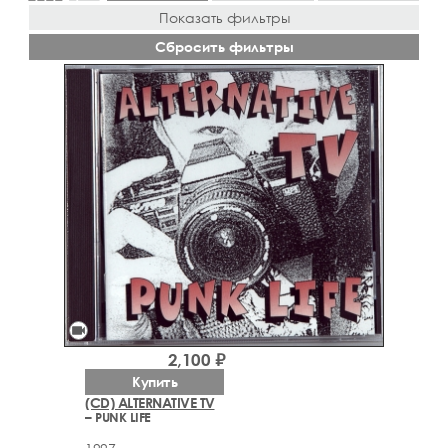
Показать фильтры
Сбросить фильтры
videocam
2,100 ₽
Купить
(CD) ALTERNATIVE TV
– PUNK LIFE