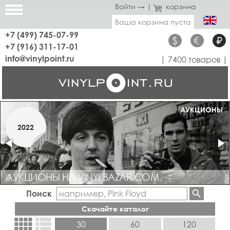
Войти →
|
корзина
Ваша корзина пуста
+7 (499) 745-07-99
$
€
₽
+7 (916) 311-17-01
info@vinylpoint.ru
| 7400 товаров |
МАГАЗИН ОТКРЫТ
АУКЦИОНЫ
МАРТ
2022
2019
АУКЦИОНЫ НА VINYLBAZAR.COM
Поиск
Скачайте каталог
view_comfy
view_list
30
60
120