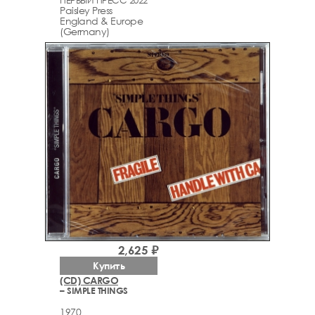
Paisley Press
England & Europe
(Germany)
2,625 ₽
Купить
(CD) CARGO
– SIMPLE THINGS
1970