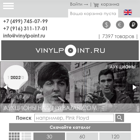
Войти →
|
корзина
Ваша корзина пуста
+7 (499) 745-07-99
$
€
₽
+7 (916) 311-17-01
info@vinylpoint.ru
| 7397 товаров |
АУКЦИОНЫ
ДЖАЗ
1950-70
2022
АУКЦИОНЫ НА VINYLBAZAR.COM
РЕДКИЙ И КОЛЛЕКЦИОННЫЙ ДЖАЗ
Поиск
Скачайте каталог
view_comfy
view_list
30
60
120