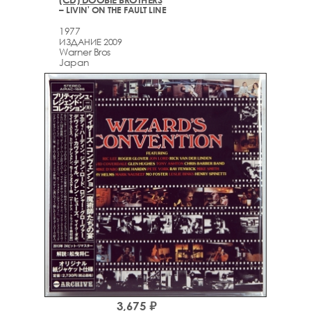
– LIVIN' ON THE FAULT LINE
1977
ИЗДАНИЕ 2009
Warner Bros
Japan
3,675 ₽